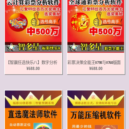
【智赢任选快乐八】数字分析
彩票决策全能王V798与V760版面
专业版
展示
¥
688.00
¥
688.00