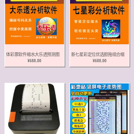
体彩票软件缩水大乐透预测图
新七星彩定位优选胆拖组合缩
表解析
水工具
¥
688.00
¥
688.00