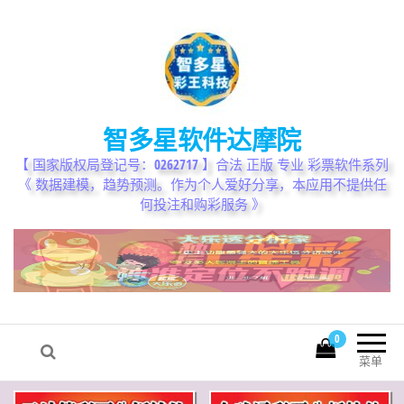
智多星软件达摩院
【 国家版权局登记号：0262717 】合法 正版 专业 彩票软件系列
《 数据建模，趋势预测。作为个人爱好分享，本应用不提供任
何投注和购彩服务 》
0
我的帐户
菜单